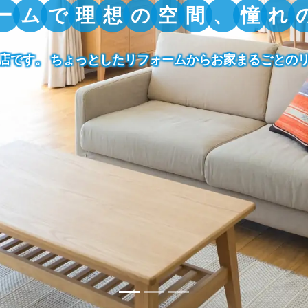
ー
ム
で
理
想
の
空
間
、
憧
れ
店です。
ちょっとしたリフォームから
お家まるごとの