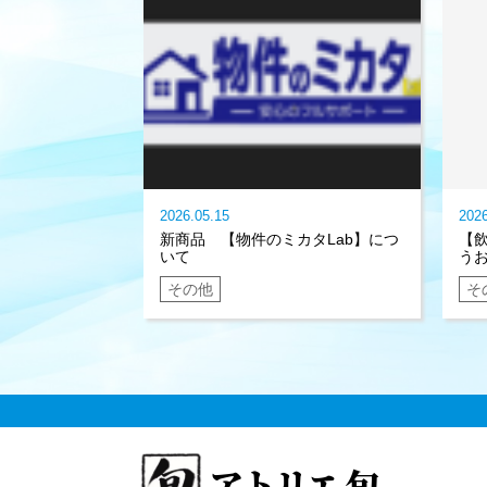
2026.05.15
2026
新商品 【物件のミカタLab】につ
【飲
いて
う
その他
そ
アトリエ 旬