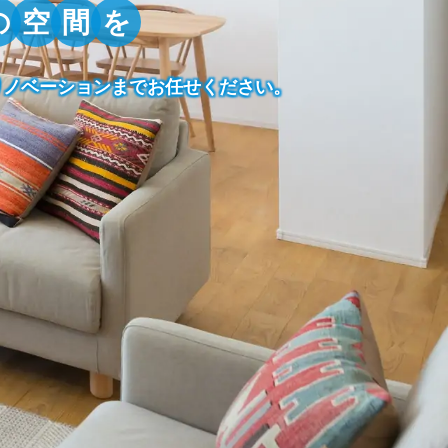
の
空
間
を
リノベーションまで
お任せください。